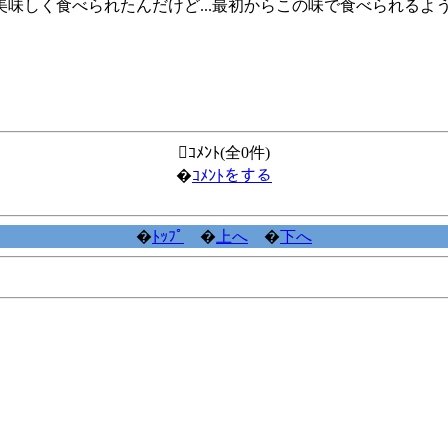
味しく食べられたんだけど...最初からこの味で食べられるよ
。
ｺﾒﾝﾄ(全0件)
�
ｺﾒﾝﾄをする
�
ﾄｯﾌﾟ
�
上へ
�
下へ