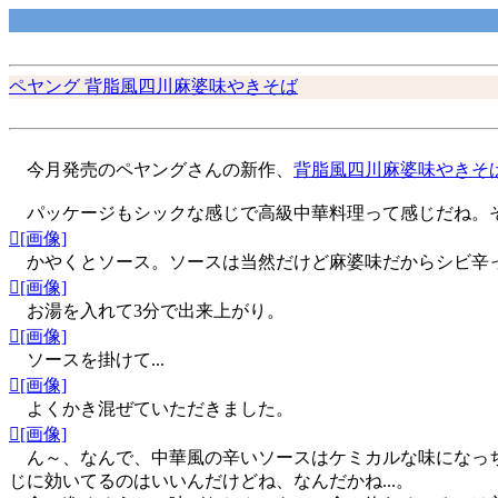
ペヤング 背脂風四川麻婆味やきそば
今月発売のペヤングさんの新作、
背脂風四川麻婆味やきそ
パッケージもシックな感じで高級中華料理って感じだね。そ
[画像]
かやくとソース。ソースは当然だけど麻婆味だからシビ辛っ
[画像]
お湯を入れて3分で出来上がり。
[画像]
ソースを掛けて...
[画像]
よくかき混ぜていただきました。
[画像]
ん～、なんで、中華風の辛いソースはケミカルな味になっち
じに効いてるのはいいんだけどね、なんだかね...。