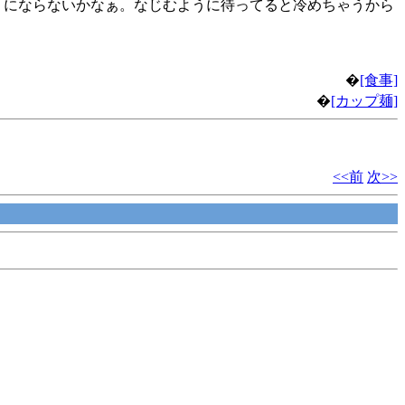
うにならないかなぁ。なじむように待ってると冷めちゃうから
�
[食事]
�
[カップ麺]
<<前
次>>